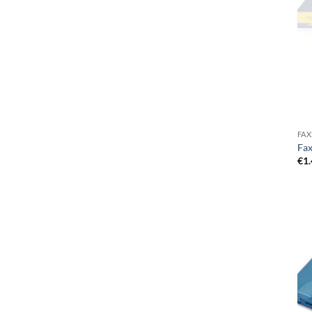
FAX
Fa
€
1