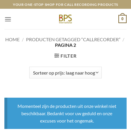
Ga
YOUR ONE-STOP SHOP FOR CALL RECORDING PRODUCTS
naar
inhoud
0
HOME
/
PRODUCTEN GETAGGED “CALLRECORDER”
/
PAGINA 2
FILTER
Momenteel zijn de producten uit onze winkel niet
beschikbaar. Bedankt voor uw geduld en onze
excuses voor het ongemak.