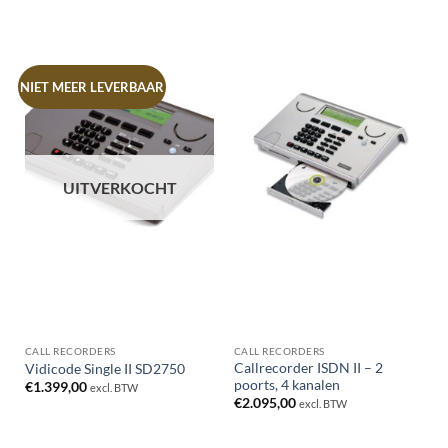
NIET MEER LEVERBAAR
UITVERKOCHT
CALL RECORDERS
CALL RECORDERS
Callrecorder ISDN II – 2
Vidicode Single II SD2750
poorts, 4 kanalen
€
1.399,00
excl. BTW
€
2.095,00
excl. BTW